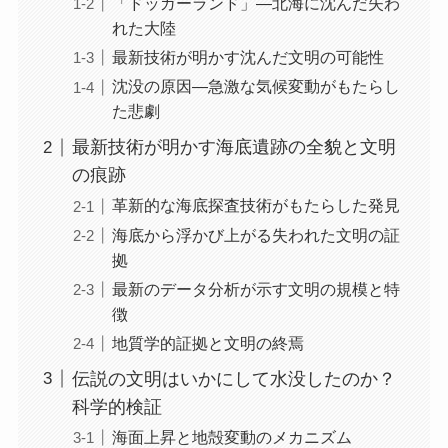
「ドッガーランド」—北海に沈んだ失わ
れた大陸
最新技術が明かす沈んだ文明の可能性
沈没の原因—急激な気候変動がもたらし
た悲劇
最新技術が明かす海底遺跡の全貌と文明
の痕跡
革新的な海底探査技術がもたらした発見
海底から浮かび上がる失われた文明の証
拠
最新のデータ分析が示す文明の規模と特
徴
地質学的証拠と文明の終焉
伝説の文明はいかにして水没したのか？
科学的検証
海面上昇と地殻変動のメカニズム