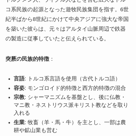
コ系民族の起源となった遊牧民族集団を指す。6世
紀半ばから8世紀にかけて中央アジアに強大な帝国
を築いた彼らは、元々はアルタイ山脈周辺で鉄器
の製造に従事していたと伝えられている。
突厥の民族的特徴
：
言語
: トルコ系言語を使用（古代トルコ語）
容姿
: モンゴロイド的特徴と西方的特徴の混合
宗教
: シャーマニズムを基盤とし、後に仏教・
マニ教・ネストリウス派キリスト教などを取り
入れる
生業
: 牧畜（羊・馬・牛）を主とし、一部は農
耕や鉱山業も営む