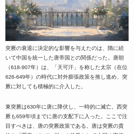
突厥の衰退に決定的な影響を与えたのは、隋に続
いて中国を統一した唐帝国との関係だった。唐朝
（618-907年）は、「天可汗」を称した太宗（在位
626-649年）の時代に対外膨張政策を推し進め、突
厥に対しても積極的に介入した。
東突厥は630年に唐に降伏し、一時的に滅亡。西突
厥も659年頃までに唐の支配下に入った。ここで注
目すべきは、唐の突厥政策である。唐は突厥の貴