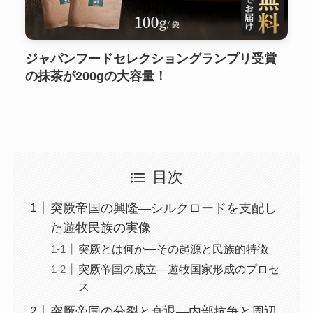
ジャパンフードセレクショングランプリ受賞
の抹茶が200gの大容量！
目次
突厥帝国の興隆—シルクロードを支配し
た遊牧民族の実像
突厥とは何か—その起源と民族的特徴
突厥帝国の成立—遊牧国家形成のプロセ
ス
突厥帝国の分裂と衰退—内部抗争と周辺