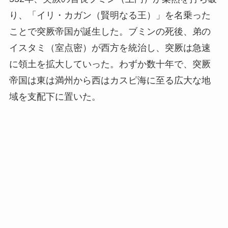
り、「イリ・カガン（賢明なる王）」を名乗った
ことで突厥帝国が誕生した。ブミンの死後、弟の
イスタミ（室点密）が西方を統治し、突厥は急速
に領土を拡大していった。わずか数十年で、突厥
帝国は東は満州から西はカスピ海に至る広大な地
域を支配下に置いた。