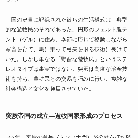
中国の史書に記録された彼らの生活様式は、典型
的な遊牧民のそれであった。円形のフェルト製テ
ント（ゲル）に住み、季節に応じて移動しながら
家畜を育て、馬に乗って弓矢を射る技術に長けて
いた。しかし単なる「野蛮な遊牧民」というステ
レオタイプは事実ではない。突厥は高度な冶金技
術を持ち、農耕民との交易を巧みに行い、複雑な
社会構造と文化を発展させていた。
突厥帝国の成立—遊牧国家形成のプロセス
552年、突厥の首長ブミン（土門）が柔然を打ち破