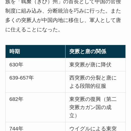
族を「羈縻（きび）州」の首長として中国の官僚
制度に組み込み、分断統治を巧みに行った。また
多くの突厥人が中国内地に移住し、軍人として唐
に仕えることになった。
時期
突厥と唐の関係
630年
東突厥が唐に降伏
639-657年
西突厥の分裂と唐に
よる段階的征服
682年
東突厥の復興（第二
突厥カガン国の成
立）
744年
ウイグルによる東突