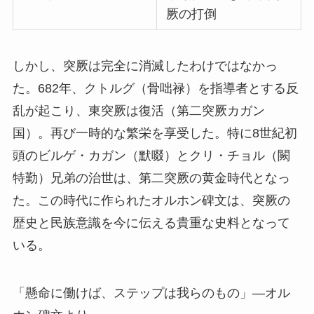
厥の打倒
しかし、突厥は完全に消滅したわけではなかっ
た。682年、クトルグ（骨咄禄）を指導者とする反
乱が起こり、東突厥は復活（第二突厥カガン
国）。再び一時的な繁栄を享受した。特に8世紀初
頭のビルゲ・カガン（默啜）とクリ・チョル（闕
特勤）兄弟の治世は、第二突厥の黄金時代となっ
た。この時代に作られたオルホン碑文は、突厥の
歴史と民族意識を今に伝える貴重な史料となって
いる。
「懸命に働けば、ステップは我らのもの」—オル