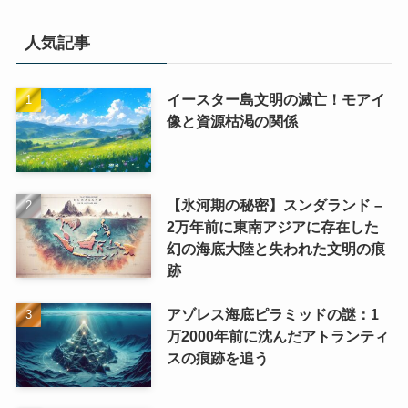
人気記事
イースター島文明の滅亡！モアイ
像と資源枯渇の関係
【氷河期の秘密】スンダランド –
2万年前に東南アジアに存在した
幻の海底大陸と失われた文明の痕
跡
アゾレス海底ピラミッドの謎：1
万2000年前に沈んだアトランティ
スの痕跡を追う