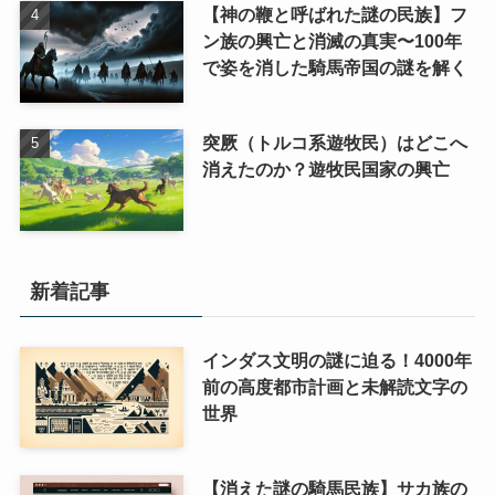
【神の鞭と呼ばれた謎の民族】フ
ン族の興亡と消滅の真実〜100年
で姿を消した騎馬帝国の謎を解く
突厥（トルコ系遊牧民）はどこへ
消えたのか？遊牧民国家の興亡
新着記事
インダス文明の謎に迫る！4000年
前の高度都市計画と未解読文字の
世界
【消えた謎の騎馬民族】サカ族の