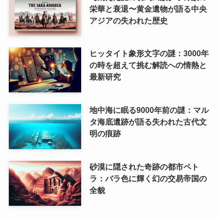
栄華と衰退〜黄金遺物が語る中央
アジアの失われた歴史
ヒッタイト象形文字の謎：3000年
の時を超えて挑む解読への情熱と
最新研究
地中海に眠る9000年前の謎：マル
タ海底遺跡が語る失われた古代文
明の痕跡
砂漠に隠された奇跡の都市ペト
ラ：バラ色に輝く幻の交易帝国の
全貌