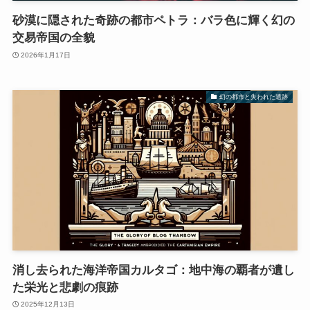
砂漠に隠された奇跡の都市ペトラ：バラ色に輝く幻の
交易帝国の全貌
2026年1月17日
幻の都市と失われた遺跡
消し去られた海洋帝国カルタゴ：地中海の覇者が遺し
た栄光と悲劇の痕跡
2025年12月13日